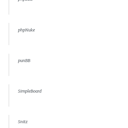
phpNuke
punBB
SimpleBoard
Snitz