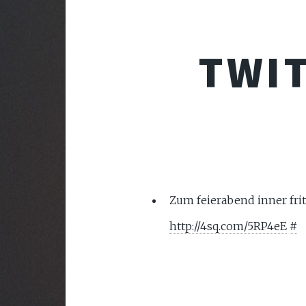
TWI
Zum feierabend inner fri
http://4sq.com/5RP4eE
#