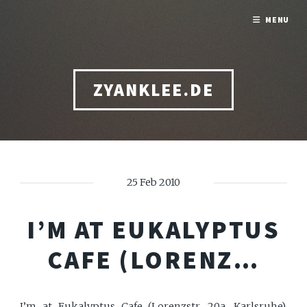
MENU
ZYANKLEE.DE
25 Feb 2010
I’M AT EUKALYPTUS
CAFE (LORENZ…
I’m at Eukalyptus Cafe (Lorenzstr. 20a, Karlsruhe).