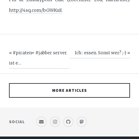
http://4sq.com/bGWKsE
« #piraten+ #jabber server
Ich : essen. Sonst wer? ;-) »
ist e…
MORE ARTICLES
SOCIAL